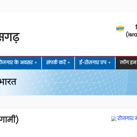
सगढ़
(Isr
रोजगार के अवसर
+
संपर्क करें
+
ई-रोज़गार एप
+
लॉग इन
आगामी)
रोजगार म