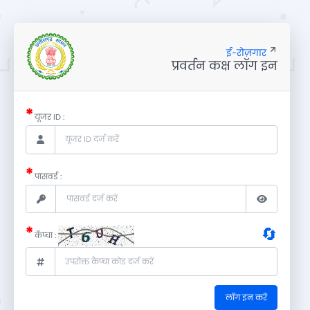
ई-रोज़गार
प्रवर्तन कक्ष लॉग इन
*
यूजर ID :
*
पासवर्ड :
*
🔄
कॅप्चा :