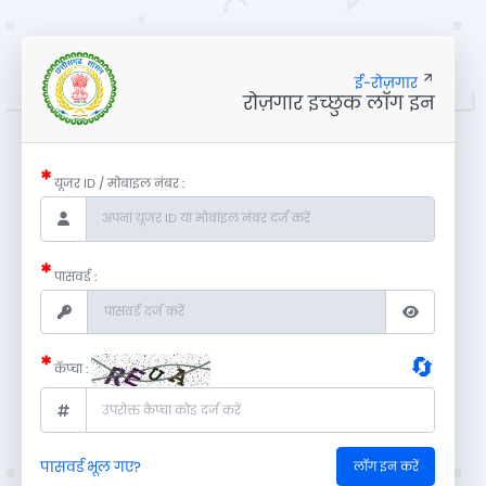
ई-रोज़गार
रोज़गार इच्छुक लॉग इन
*
यूजर ID / मोबाइल नंबर :
*
पासवर्ड :
*
🔄
कॅप्चा :
पासवर्ड भूल गए?