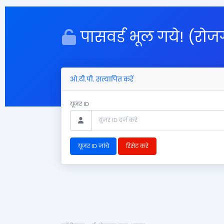
पासवर्ड भूल गये! (रोज
ओ.टी.पी. सत्यापित करें
यूजर ID